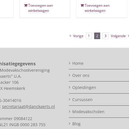
Toevoegen aan
Toevoegen aan
winkelwagen
winkelwagen
Vorige
1
2
3
Volgende
nisatiegegevens
Home
 Modevakschoolvereniging
Over ons
aerts" U.A.
acker 106
Opleidingen
SX Heemskerk
Cursussen
06-30414016
:
secretariaat@danckaerts.nl
Modevakscholen
ummer 09084122
Blog
NL21 INGB 0000 283 755