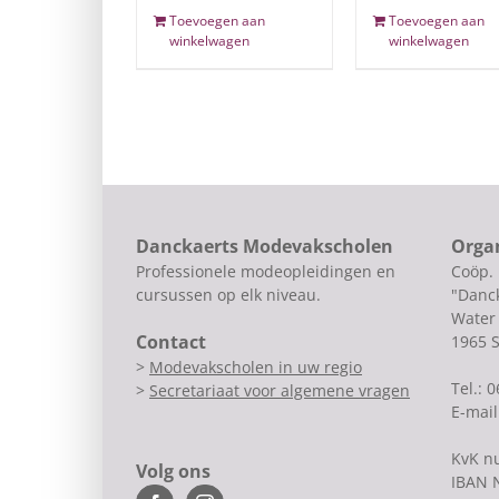
Toevoegen aan
Toevoegen aan
winkelwagen
winkelwagen
Danckaerts Modevakscholen
Orga
Professionele modeopleidingen en
Coöp.
cursussen op elk niveau.
"Danck
Water 
Contact
1965 
>
Modevakscholen in uw regio
Tel.: 
>
Secretariaat voor algemene vragen
E-mail
KvK n
Volg ons
IBAN 