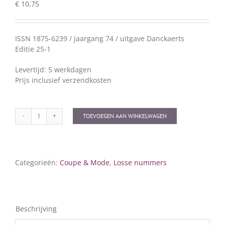
€
10,75
ISSN 1875-6239 / jaargang 74 / uitgave Danckaerts
Editie 25-1
Levertijd: 5 werkdagen
Prijs inclusief verzendkosten
TOEVOEGEN AAN WINKELWAGEN
Coupe
&
Mode
25-
Categorieën:
Coupe & Mode
,
Losse nummers
1
aantal
Beschrijving