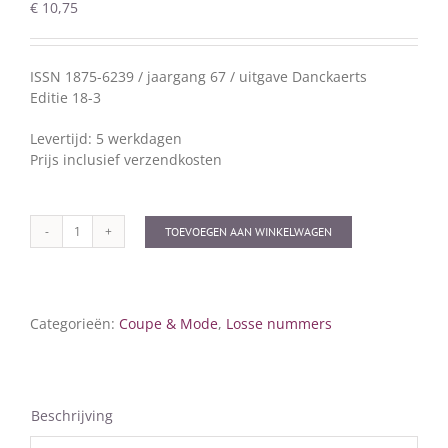
€
10,75
ISSN 1875-6239 / jaargang 67 / uitgave Danckaerts
Editie 18-3
Levertijd: 5 werkdagen
Prijs inclusief verzendkosten
TOEVOEGEN AAN WINKELWAGEN
Coupe
&
Mode
18-
Categorieën:
Coupe & Mode
,
Losse nummers
3
aantal
Beschrijving