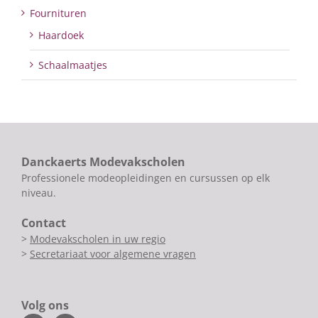
Fournituren
Haardoek
Schaalmaatjes
Danckaerts Modevakscholen
Professionele modeopleidingen en cursussen op elk
niveau.
Contact
>
Modevakscholen in uw regio
>
Secretariaat voor algemene vragen
Volg ons