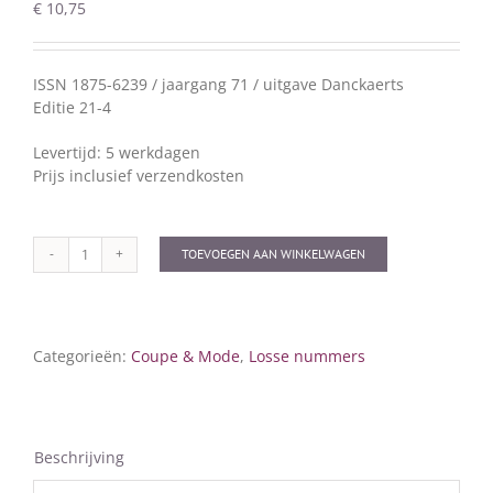
€
10,75
ISSN 1875-6239 / jaargang 71 / uitgave Danckaerts
Editie 21-4
Levertijd: 5 werkdagen
Prijs inclusief verzendkosten
TOEVOEGEN AAN WINKELWAGEN
Coupe
&
Mode
21-
Categorieën:
Coupe & Mode
,
Losse nummers
4
aantal
Beschrijving