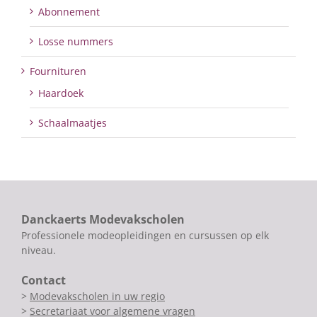
Abonnement
Losse nummers
Fournituren
Haardoek
Schaalmaatjes
Danckaerts Modevakscholen
Professionele modeopleidingen en cursussen op elk
niveau.
Contact
>
Modevakscholen in uw regio
>
Secretariaat voor algemene vragen