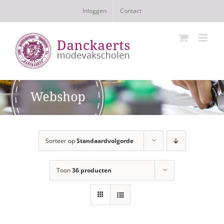
Ga
Inloggen
Contact
naar
inhoud
Sorteer op
Standaardvolgorde
Toon
36 producten