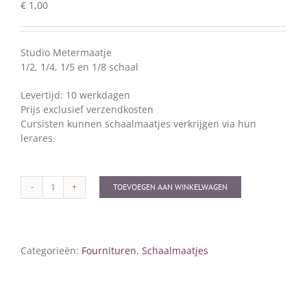
€
1,00
Studio Metermaatje
1/2, 1/4, 1/5 en 1/8 schaal
Levertijd: 10 werkdagen
Prijs exclusief verzendkosten
Cursisten kunnen schaalmaatjes verkrijgen via hun
lerares.
TOEVOEGEN AAN WINKELWAGEN
Schaalmaatje
1/2,
1/4,
1/5
Categorieën:
Fournituren
,
Schaalmaatjes
en
1/8
aantal