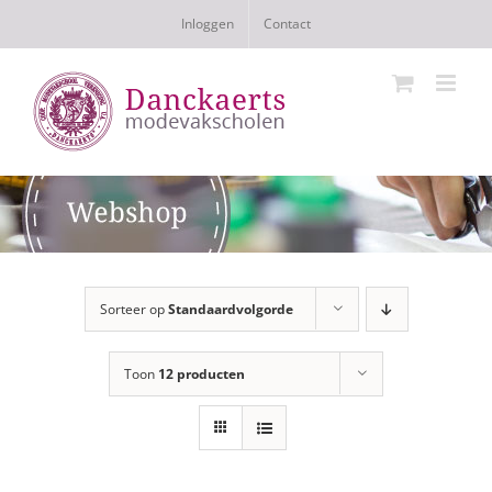
Ga
Inloggen
Contact
naar
inhoud
Sorteer op
Standaardvolgorde
Toon
12 producten