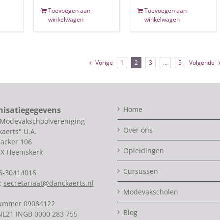
Toevoegen aan
Toevoegen aan
winkelwagen
winkelwagen
Vorige
1
2
3
…
5
Volgende
nisatiegegevens
Home
 Modevakschoolvereniging
Over ons
aerts" U.A.
acker 106
Opleidingen
SX Heemskerk
Cursussen
06-30414016
:
secretariaat@danckaerts.nl
Modevakscholen
ummer 09084122
Blog
NL21 INGB 0000 283 755