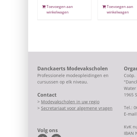
Toevoegen aan
Toevoegen aan
winkelwagen
winkelwagen
Danckaerts Modevakscholen
Orga
Professionele modeopleidingen en
Coöp.
cursussen op elk niveau.
"Danck
Water 
Contact
1965 
>
Modevakscholen in uw regio
Tel.: 
>
Secretariaat voor algemene vragen
E-mail
KvK n
Volg ons
IBAN 