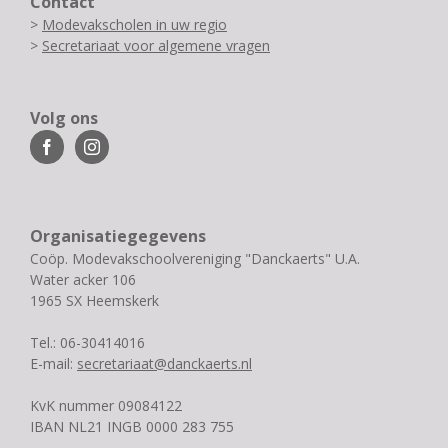
Contact
>
Modevakscholen in uw regio
>
Secretariaat voor algemene vragen
Volg ons
Organisatiegegevens
Coöp. Modevakschoolvereniging "Danckaerts" U.A.
Water acker 106
1965 SX Heemskerk
Tel.: 06-30414016
E-mail:
secretariaat@danckaerts.nl
KvK nummer 09084122
IBAN NL21 INGB 0000 283 755