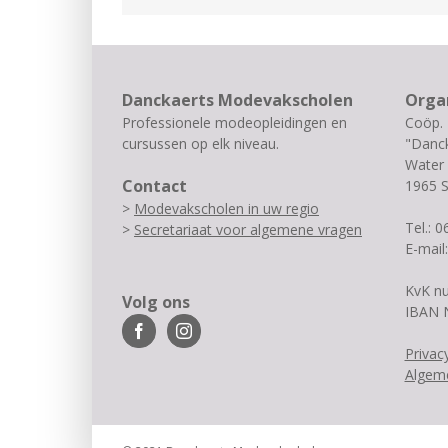
Danckaerts Modevakscholen
Orga
Professionele modeopleidingen en
Coöp.
cursussen op elk niveau.
"Danck
Water 
Contact
1965 
>
Modevakscholen in uw regio
Tel.: 
>
Secretariaat voor algemene vragen
E-mail
KvK n
Volg ons
IBAN 
Privac
Algem