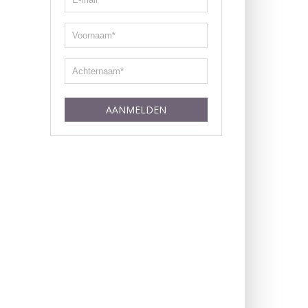
AANMELDEN
erest