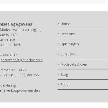
nisatiegegevens
Home
 Modevakschoolvereniging
Over ons
aerts" U.A.
acker 106
Opleidingen
SX Heemskerk
Cursussen
06-30414016
:
secretariaat@danckaerts.nl
Modevakscholen
ummer 09084122
Blog
NL21 INGB 0000 283 755
Shop
yverklaring
ene verkoopvoorwaarden