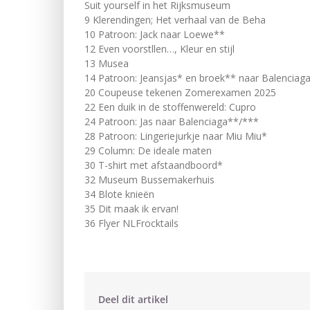
Suit yourself in het Rijksmuseum
9 Klerendingen; Het verhaal van de Beha
10 Patroon: Jack naar Loewe**
12 Even voorstllen…, Kleur en stijl
13 Musea
14 Patroon: Jeansjas* en broek** naar Balenciag
20 Coupeuse tekenen Zomerexamen 2025
22 Een duik in de stoffenwereld: Cupro
24 Patroon: Jas naar Balenciaga**/***
28 Patroon: Lingeriejurkje naar Miu Miu*
29 Column: De ideale maten
30 T-shirt met afstaandboord*
32 Museum Bussemakerhuis
34 Blote knieën
35 Dit maak ik ervan!
36 Flyer NLFrocktails
Deel dit artikel