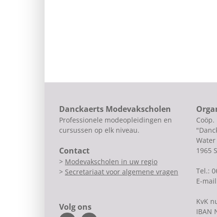
Danckaerts Modevakscholen
Orga
Professionele modeopleidingen en
Coöp.
cursussen op elk niveau.
"Danck
Water 
Contact
1965 
>
Modevakscholen in uw regio
Tel.: 
>
Secretariaat voor algemene vragen
E-mail
KvK n
Volg ons
IBAN 