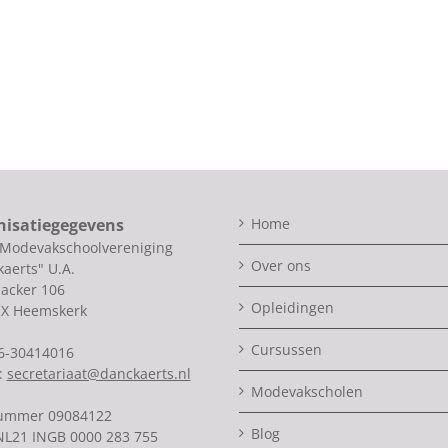
nisatiegegevens
Home
 Modevakschoolvereniging
Over ons
aerts" U.A.
acker 106
Opleidingen
SX Heemskerk
Cursussen
06-30414016
:
secretariaat@danckaerts.nl
Modevakscholen
ummer 09084122
Blog
NL21 INGB 0000 283 755