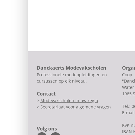
Danckaerts Modevakscholen
Orga
Professionele modeopleidingen en
Coöp.
cursussen op elk niveau.
"Danck
Water 
Contact
1965 
>
Modevakscholen in uw regio
Tel.: 
>
Secretariaat voor algemene vragen
E-mail
KvK n
Volg ons
IBAN 