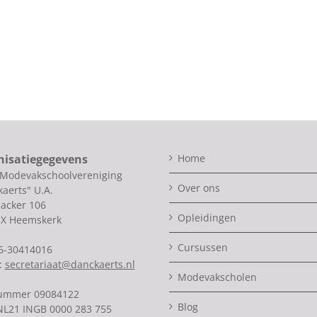
nisatiegegevens
Home
 Modevakschoolvereniging
Over ons
aerts" U.A.
acker 106
Opleidingen
SX Heemskerk
Cursussen
06-30414016
:
secretariaat@danckaerts.nl
Modevakscholen
ummer 09084122
Blog
NL21 INGB 0000 283 755