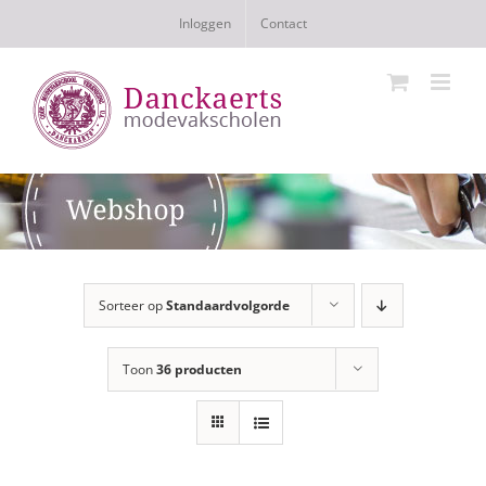
Ga
Inloggen
Contact
naar
inhoud
Sorteer op
Standaardvolgorde
Toon
36 producten