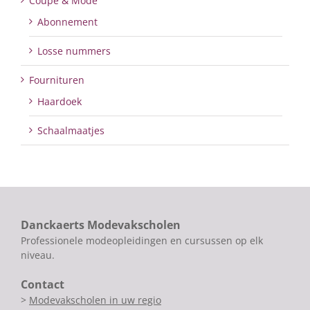
Coupe & Mode
Abonnement
Losse nummers
Fournituren
Haardoek
Schaalmaatjes
Danckaerts Modevakscholen
Professionele modeopleidingen en cursussen op elk
niveau.
Contact
>
Modevakscholen in uw regio