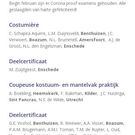
Begin februari zijn er Corona proof examens gehouden. Alle
geslaagden van harte gefeliciteerd!
Costumière
C. Schapira Aquirre, L.M. Duijnisveld,
Benthuizen
, J.C.
Verwoert,
Boazum
, N.L. Brummell,
Amersfoort
, A.J. de
Groot, N.L. den Engelsman,
Enschede
Deelcertificaat
M. Zuijdgeest,
Enschede
Coupeuse kostuum- en mantelvak praktijk
A. Boëkling,
Heemskerk
, F. Bakirhan,
Kilder
, J.C. Huizinga,
Sint Pancras
, N.S. de Wilde,
Utrecht
Deelcertificaat
G.E. Voshol,
Benthuizen
, R. Weewer, A.A. Visser,
Boazum
,
P.A.M. Brugemann, A.M.I. Toman, T.M. de Ruyter, L. Oud,