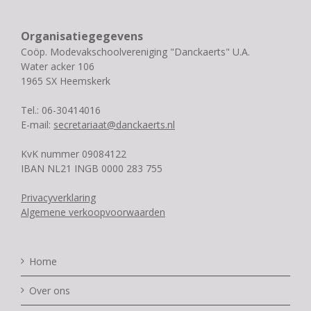
Organisatiegegevens
Coöp. Modevakschoolvereniging "Danckaerts" U.A.
Water acker 106
1965 SX Heemskerk
Tel.: 06-30414016
E-mail:
secretariaat@danckaerts.nl
KvK nummer 09084122
IBAN NL21 INGB 0000 283 755
Privacyverklaring
Algemene verkoopvoorwaarden
Home
Over ons