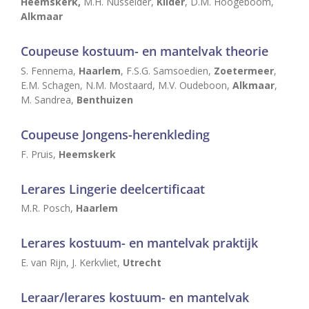
Heemskerk,
M.H. Nusselder,
Kilder
, D.M. Hoogeboom,
Alkmaar
Coupeuse kostuum- en mantelvak theorie
S. Fennema,
Haarlem
, F.S.G. Samsoedien,
Zoetermeer
,
E.M. Schagen, N.M. Mostaard, M.V. Oudeboon,
Alkmaar
,
M. Sandrea,
Benthuizen
Coupeuse Jongens-herenkleding
F. Pruis,
Heemskerk
Lerares Lingerie deelcertificaat
M.R. Posch,
Haarlem
Lerares kostuum- en mantelvak praktijk
E. van Rijn, J. Kerkvliet,
Utrecht
Leraar/lerares kostuum- en mantelvak