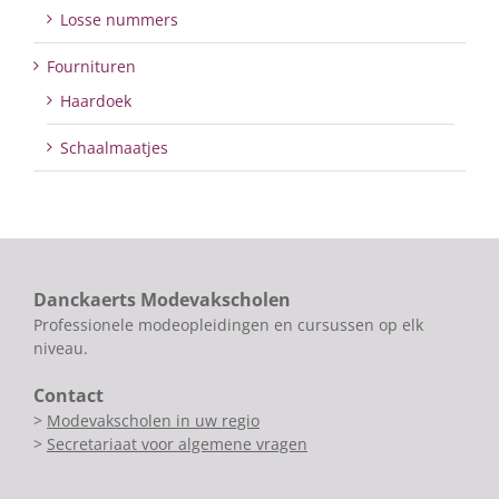
Losse nummers
Fournituren
Haardoek
Schaalmaatjes
Danckaerts Modevakscholen
Professionele modeopleidingen en cursussen op elk
niveau.
Contact
>
Modevakscholen in uw regio
>
Secretariaat voor algemene vragen