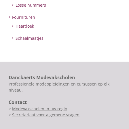
Losse nummers
Fournituren
Haardoek
Schaalmaatjes
Danckaerts Modevakscholen
Professionele modeopleidingen en cursussen op elk
niveau.
Contact
>
Modevakscholen in uw regio
>
Secretariaat voor algemene vragen