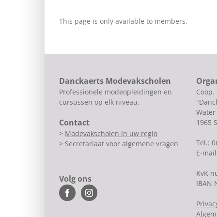
This page is only available to members.
Danckaerts Modevakscholen
Orga
Professionele modeopleidingen en
Coöp.
cursussen op elk niveau.
"Danck
Water 
Contact
1965 
>
Modevakscholen in uw regio
Tel.: 
>
Secretariaat voor algemene vragen
E-mail
KvK n
Volg ons
IBAN 
Privac
Algem