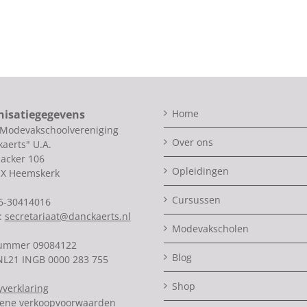
nisatiegegevens
Home
 Modevakschoolvereniging
Over ons
aerts" U.A.
acker 106
Opleidingen
SX Heemskerk
Cursussen
06-30414016
:
secretariaat@danckaerts.nl
Modevakscholen
ummer 09084122
Blog
NL21 INGB 0000 283 755
Shop
yverklaring
ene verkoopvoorwaarden