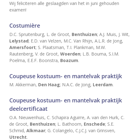
Wij feliciteren alle geslaagden van het in juni gehouden
examen!
Costumière
D.C. Spruitenburg, L. de Groot,
Benthuizen
; A.J. Muis, J. Wit,
Lelystad
; E.D. van Velzen, M.C. Van Rhijn, A.L.R. de Jong,
Amersfoort
; S. Plaatsman, T.I. Plankman, M.W.
Rautenberg, V. de Groot,
Woerden
; L.B. Bouma, S.I.M.
Poelma, E.E.F. Boonstra,
Boazum
.
Coupeuse kostuum- en mantelvak praktijk
M. Akkerman,
Den Haag
; N.A.C. de Jong,
Leerdam
.
Coupeuse kostuum- en mantelvak praktijk
deelcertificaat
O.A. Nieuwenhuis, C. Schapira Aguirre, A. van den Hurk, C.
de Groot,
Benthuizen
; L. Bathoorn,
Enschede
; S.E.
Schmid,
Alkmaar
; G. Colangelo, C.J.C.J. van Grinsven,
Utrecht
.