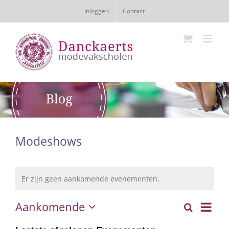
Ga
Inloggen
Contact
naar
inhoud
Modeshows
Er zijn geen aankomende evenementen.
Even
Aankomende
Zoeken
Eveneme
Lijst
Selecteer
weer
Zoeken