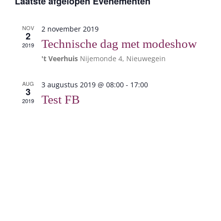
een
Laatste afgelopen Evenementen
navig
datum.
en
weergev
NOV
2 november 2019
2
navigatie
Technische dag met modeshow
2019
't Veerhuis
Nijemonde 4, Nieuwegein
AUG
3 augustus 2019 @ 08:00
-
17:00
3
Test FB
2019