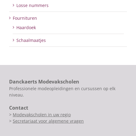
Losse nummers
Fournituren
Haardoek
Schaalmaatjes
Danckaerts Modevakscholen
Professionele modeopleidingen en cursussen op elk
niveau.
Contact
>
Modevakscholen in uw regio
>
Secretariaat voor algemene vragen