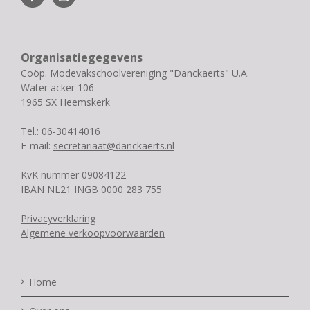
Organisatiegegevens
Coöp. Modevakschoolvereniging "Danckaerts" U.A.
Water acker 106
1965 SX Heemskerk
Tel.: 06-30414016
E-mail:
secretariaat@danckaerts.nl
KvK nummer 09084122
IBAN NL21 INGB 0000 283 755
Privacyverklaring
Algemene verkoopvoorwaarden
Home